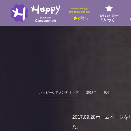
Before&After検索
概算お見積り事例集
お客さまレビュー
「さがす」
「きづく」
ハッピーケアメンテ トップ
2017年
9月
2017.09.28
ホームページを
た。