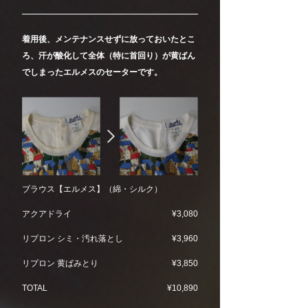
着用後、メンテナンスせずに放っておいたとこ
ろ、汗が酸化して全体（特に首回り）が黄ばん
でしまったエルメスのセーターです。
ブラウス【エルメス】（綿・シルク）
アクアドライ
¥3,080
リプロン シミ・汚れ落とし
¥3,960
リプロン 黄ばみとり
¥3,850
TOTAL
¥10,890