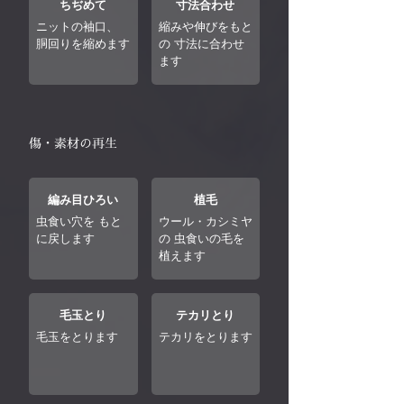
ちぢめて
寸法合わせ
ニットの袖口、
縮みや伸びをもと
胴回りを縮めます
の 寸法に合わせ
ます
傷・素材の再生
編み目ひろい
植毛
虫食い穴を もと
ウール・カシミヤ
に戻します
の 虫食いの毛を
植えます
毛玉とり
テカリとり
毛玉をとります
テカリをとります