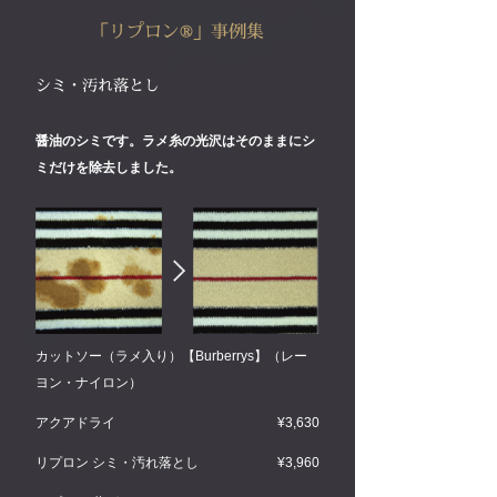
「リプロン®」事例集
シミ・汚れ落とし
醤油のシミです。ラメ糸の光沢はそのままにシ
ミだけを除去しました。
カットソー（ラメ入り）【Burberrys】（レー
ヨン・ナイロン）
アクアドライ
¥3,630
リプロン シミ・汚れ落とし
¥3,960