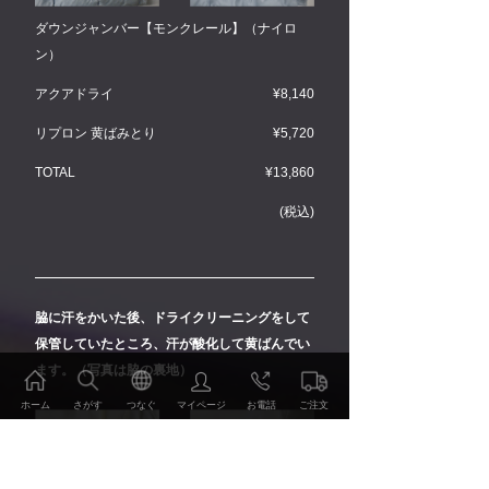
ダウンジャンバー【モンクレール】（ナイロ
ン）
アクアドライ
¥8,140
リプロン 黄ばみとり
¥5,720
TOTAL
¥13,860
(税込)
脇に汗をかいた後、ドライクリーニングをして
保管していたところ、汗が酸化して黄ばんでい
ます。（写真は脇の裏地）
ホーム
さがす
つなぐ
マイページ
お電話
ご注文