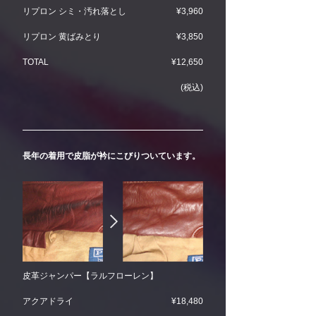
リプロン シミ・汚れ落とし
¥3,960
リプロン 黄ばみとり
¥3,850
TOTAL
¥12,650
(税込)
長年の着用で皮脂が衿にこびりついています。
皮革ジャンパー【ラルフローレン】
アクアドライ
¥18,480