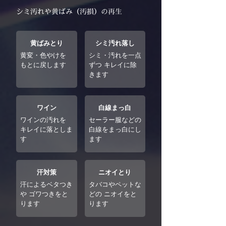
シミ汚れや黄ばみ（汚損）の再生
黄ばみとり
シミ汚れ落し
黄変・色やけを
シミ・汚れを一点
もとに戻します
ずつ キレイに除
きます
ワイン
白線まっ白
ワインの汚れを
セーラー服などの
キレイに落としま
白線をまっ白にし
す
ます
汗対策
ニオイとり
汗によるベタつき
タバコやペットな
や ゴワつきをと
どの ニオイをと
ります
ります