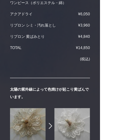
ワンピース（ポリエステル・綿）
アクアドライ
¥6,050
リプロン シミ・汚れ落とし
¥3,960
リプロン 黄ばみとり
¥4,840
TOTAL
¥14,850
(税込)
太陽の紫外線によって色焼けが起こり黄ばんで
います。