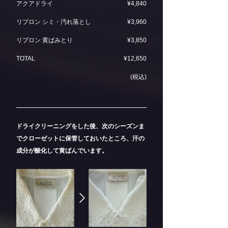
アクアドライ
¥4,840
リプロン シミ・汚れ落とし
¥3,960
リプロン 黄ばみとり
¥3,850
TOTAL
¥12,650
(税込)
ドライクリーニングをした後、次のシーズンま
でクローゼットに保管しておいたところ、汗の
成分が酸化して黄ばんでいます。