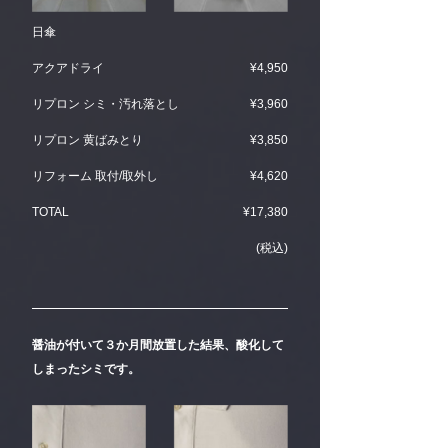
日傘
アクアドライ
¥4,950
リプロン シミ・汚れ落とし
¥3,960
リプロン 黄ばみとり
¥3,850
リフォーム 取付/取外し
¥4,620
TOTAL
¥17,380
(税込)
醤油が付いて３か月間放置した結果、酸化して
しまったシミです。