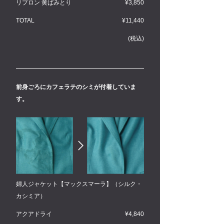
リプロン 黄ばみとり
¥3,850
TOTAL
¥11,440
(税込)
前身ごろにカフェラテのシミが付着していま
す。
婦人ジャケット【マックスマーラ】（シルク・
カシミア）
アクアドライ
¥4,840