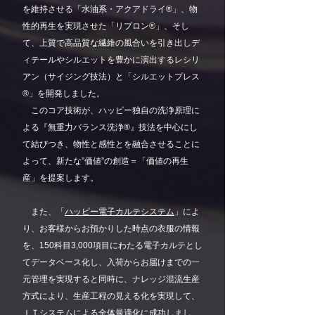
を維持させる「水油系・アクアドライ®」、物
性的再生を実現させた「リプロン®」、そし
て、上質で高品質な繊維の風合いを引き出しデ
ィテールやシルエットを豊かに演出するレシリ
アン（サイジング技法）と「シルエットプレス
®」を開発しました。
このコア技術が、ハッピー独自の洗浄原理に
よる『無重力バランス洗浄®』技法を中心にし
て結びつき、物性と感性とを融合させることに
よって、新たな”価値”の創造＝「価値の再生
産」を提案します。
また、「
ハッピー電子カルテシステム
」によ
り、お客様からお預かりした時点の衣服の情報
を、150科目3,000項目にわたる電子カルテとし
てデータベース化し、入荷からお届けまでの一
元管理を実現すると同時に、ナレッジ混流生産
方式により、生産工程の見える化を実現して、
ＩＴシステムによる全体最適化に成功しまし