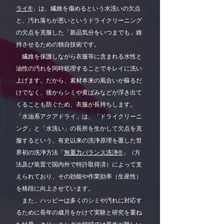
ライ®
」は、繊維を傷めるという水洗いの欠点
と、汚れ落ちが悪いというドライクリーニング
の欠点を克服した「新品気分をいつまでも」維
持させるための独自技術です。
繊維を保護しながら衣服等に含まれる水性と
油性の汚れを同時処理することでキレイに洗い
上げます。だから、素材本来の風合いが蘇るだ
けでなく、後からシミや黄ばみなどが浮き出て
くることも防ぐため、衣服が長持ちします。
「水油系アクアドライ」は、「ドライクリーニ
ング」と「水洗い」の長所を生かして欠点を克
服するという、有史以来の洗浄原理を覆した世
界初の洗浄方法「
無重力バランス洗浄
®
」（方
法及び装置で国内外で特許取得済）によって支
えられており、その効能や作業効率（生産性）
を格段に向上させています。
また、ハッピーは多くのシミや汚れに対応す
るために長年の歳月をかけて実験と研究を重ね