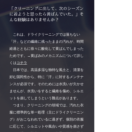
「クリーニングに出して、次のシーズン
に着ようと思ったら黄ばんでいた。」
そ
んな経験はありませんか？
これは、ドライクリーニングでは落ちない
「汗」などの繊維に残ったままの汚れが、時間
経過とともに徐々に酸化して黄ばんでしまった
ためです。→黄ばみのメカニズムについて詳し
くは
コチラ
日本では、高温多湿な独特な風土と、清潔を
好む国民性から、特に「汗」に対するメンテナ
ンスが必須です。そのためには水洗いが欠かせ
ませんが、水洗いをすると繊維を傷め、シルエ
ットを崩してしまうという難点があります。
つまり、クリーニングの領域では、汚れた衣
服に標準的な単一処理（主にドライクリーニン
グ）がおこなわれているに過ぎず、個別の衣服
に応じて、シルエットや風合いや質感を崩さず