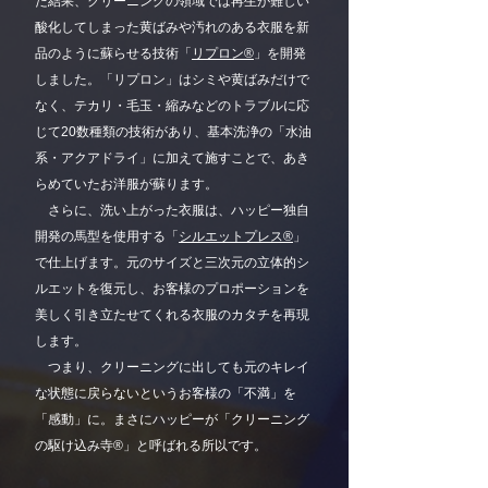
た結果、クリーニングの領域では再生が難しい
酸化してしまった黄ばみや汚れのある衣服を新
品のように蘇らせる技術「
リプロン®
」を開発
しました。「リプロン」はシミや黄ばみだけで
なく、テカリ・毛玉・縮みなどのトラブルに応
じて20数種類の技術があり、基本洗浄の「水油
系・アクアドライ」に加えて施すことで、あき
らめていたお洋服が蘇ります。
さらに、洗い上がった衣服は、ハッピー独自
開発の馬型を使用する「
シルエットプレス®
」
で仕上げます。元のサイズと三次元の立体的シ
ルエットを復元し、お客様のプロポーションを
美しく引き立たせてくれる衣服のカタチを再現
します。
つまり、クリーニングに出しても元のキレイ
な状態に戻らないというお客様の「不満」を
「感動」に。まさにハッピーが「クリーニング
の駆け込み寺®」と呼ばれる所以です。