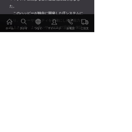
た。
このハッピーが独自に開発したITシステムに
より、トレーサビリティを明確にし作業能力を
向上させて、より高いサービスの”品質”を保証
ホーム
さがす
つなぐ
マイページ
お電話
ご注文
しています。
さらに、電子カルテに基づいてお預かり衣服
のカウンセリングを行い、お客様とのインフォ
ームド・コンセントを確立することによって、
ご注文・お申込み
「痒いところに手が届くサービス」を実現し、
お客様に”安心”を提供しています。
ご利用方法 価格表
サービス・技術
事例・レビュー
特集・読みもの
会社情報・地球環境への取り組み