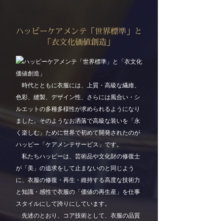
ハッピーケアメンテ「世界標準」と
「衣文化価値創造」
時代とともに衣服には、上質・高級な繊維、
色彩、縫製、デザイン性、さらには風合い・シ
ルエットの多種多様性が求められるようになり
ました。そのようなお洒落で高級な装いを「永
く楽しむ」ために世界で初めて開発されたのが
ハッピー「ケアメンテサービス」です。
私たちハッピーは、芸術品や文化財の修復士
が「美」の追求をして止まないのと同じよう
に、衣服の修復・再生・維持する高度な技術力
と知識・感性で衣服の「価値の再生産」を仕事
スタイルにして誇りにしています。
先述のとおり、コア技術として、衣服の品質