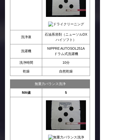
石油系溶剤（ニューソルDX
洗浄液
ハイソフト）
NIPPRE AUTOSOL251A
洗濯機
ドラム式洗濯機
洗浄時間
10分
乾燥
自然乾燥
無重力バランス洗浄
MA値
5