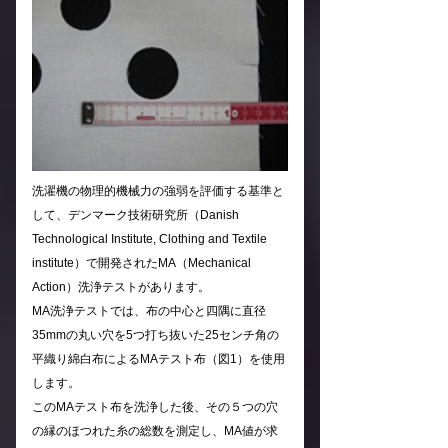
洗濯機の物理的機械力の強弱を評価する基準と
して、デンマーク技術研究所（Danish
Technological Institute, Clothing and Textile
institute）で開発されたMA（Mechanical
Action）洗浄テストがあります。
MA洗浄テストでは、布の中心と四隅に直径
35mmの丸い穴を5つ打ち抜いた25センチ角の
平織り綿白布によるMAテスト布（図1）を使用
します。
このMAテスト布を洗浄した後、その５つの穴
の縁のほつれた糸の総数を測定し、MA値が求