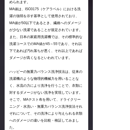
められます。
MA値は、ISO3175（ケアラベル）における洗
濯の強弱を示す基準として使用されており、
MA値が50以下であるとき、繊維へのダメージ
が少ない洗濯であることが規定されています。
また、日本の家庭用洗濯機では、その標準的な
洗濯コースでのMA値が45～55であり、それ以
下であれば汚れ落ちが悪く、それ以上であれば
ダメージが高くなるといわれています。
ハッピーの無重力バランス洗浄技法は、従来の
洗濯機のような物理的機械力を用いることな
く、水流の力により洗浄を行うことで、衣類に
対するダメージがない洗浄を実現しています。
そこで、MAテスト布を用いて、ドライクリー
ニング・水洗い・無重力バランス洗浄技法それ
ぞれについて、その洗浄により与えられる衣類
へのダメージの違いを比較・検証してみまし
た。