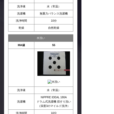
洗浄液
水（常温）
洗濯機
無重力バランス洗濯機
洗浄時間
10分
乾燥
自然乾燥
水洗い
MA値
55
洗浄液
水（常温）
NIPPRE IDEAL 180A
洗濯機
ドラム式洗濯機 揺すり洗い
（深度3のマイルド洗浄）
洗浄時間
10分