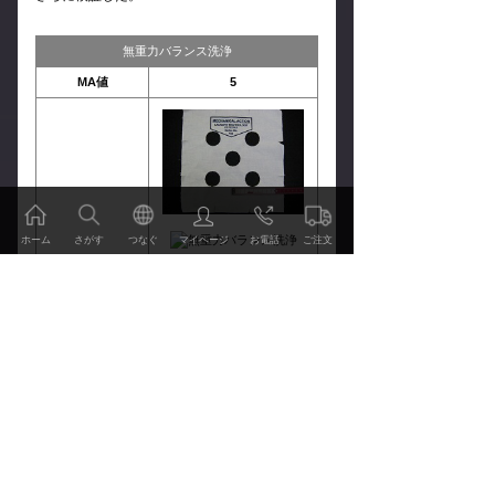
無重力バランス洗浄
MA値
5
ホーム
さがす
つなぐ
マイページ
お電話
ご注文
洗浄液
水（常温）
洗濯機
無重力バランス洗濯機
洗浄時間
10分
ご注文・お申込み
乾燥
自然乾燥
水洗い：ドラム式洗濯機
ご利用方法 価格表
（ISO方式に近い洗浄）
MA値
64
サービス・技術