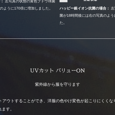
合：
左写真の状態の黄色ブドウ球菌
のように170倍に増加しました。
ハッピー銀イオン抗菌の場合：
左
菌が18時間後には右の写真のように
た。
UVカット バリューON
紫外線から服を守ります
ットアウトすることができ、洋服の色やけ変色が起こりにくくな
れます。