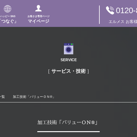
0120-
ハッピー SNS
お客さま専用ページ
「つなぐ」
マイページ
エルメス
お客
SERVICE
サービス・技術
一覧
加工技術「バリューＯＮ®」
加工技術「バリューＯＮ®」