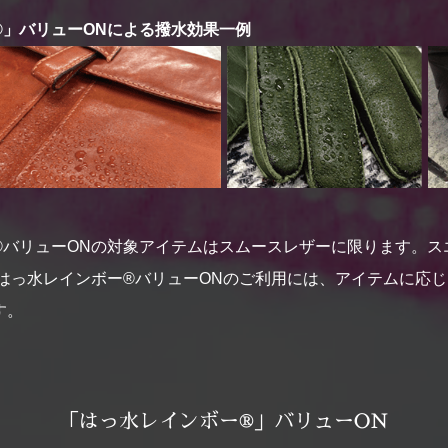
®」バリューONによる撥水効果一例
®バリューONの対象アイテムはスムースレザーに限ります。ス
ーはっ水レインボー®バリューONのご利用には、アイテムに応
す。
「はっ水レインボー®」バリューON