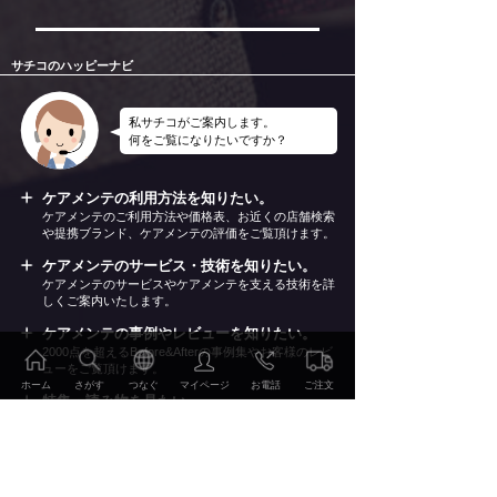
サチコのハッピーナビ
私サチコがご案内します。
何をご覧になりたいですか？
ケアメンテの利用方法を知りたい。
ケアメンテのご利用方法や価格表、お近くの店舗検索
や提携ブランド、ケアメンテの評価をご覧頂けます。
ケアメンテのサービス・技術を知りたい。
ケアメンテのサービスやケアメンテを支える技術を詳
しくご案内いたします。
ケアメンテの事例やレビューを知りたい。
2000点を超えるBefore&Afterの事例集やお客様のレビ
ューをご覧頂けます。
ホーム
さがす
つなぐ
マイページ
お電話
ご注文
特集・読み物を見たい。
おしゃれの雑学、こだわりのディテールやWEBマガ
ジン幸（Sachi）他をお楽しみ頂けます。
会社情報・リクルート情報を知りたい。
当社の会社概要やリクルート情報、環境への取り組み