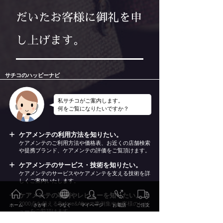
だいたお客様に御礼を申
し上げます。
サチコのハッピーナビ
私サチコがご案内します。
何をご覧になりたいですか？
ケアメンテの利用方法を知りたい。
ケアメンテのご利用方法や価格表、お近くの店舗検索
や提携ブランド、ケアメンテの評価をご覧頂けます。
ケアメンテのサービス・技術を知りたい。
ケアメンテのサービスやケアメンテを支える技術を詳
しくご案内いたします。
ケアメンテの事例やレビューを知りたい。
2000点を超えるBefore&Afterの事例集やお客様のレビ
ホーム
さがす
つなぐ
マイページ
お電話
ご注文
ューをご覧頂けます。