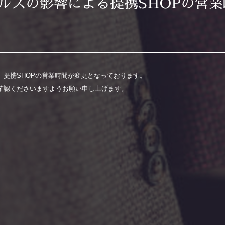
ルスの影響による提携SHOPの営
、提携SHOPの営業時間が変更となっております。
確認くださいますようお願い申し上げます。