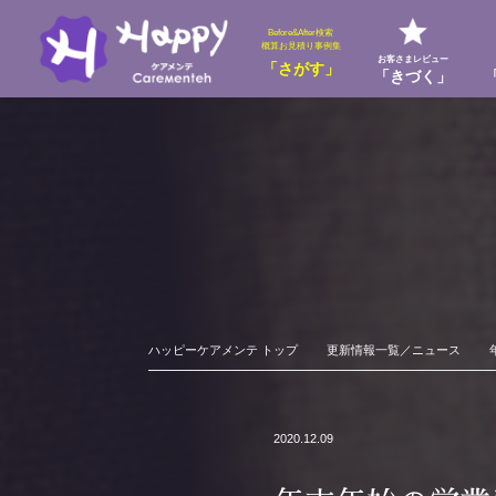
Before&After検索
概算お見積り事例集
お客さまレビュー
「さがす」
「きづく」
ハッピーケアメンテ トップ
更新情報一覧／ニュース
2020.12.09