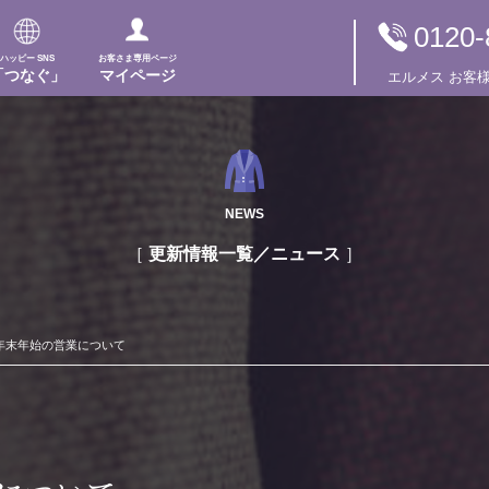
0120-
ハッピー SNS
お客さま専用ページ
「つなぐ」
マイページ
エルメス
お客
NEWS
更新情報一覧／ニュース
年末年始の営業について