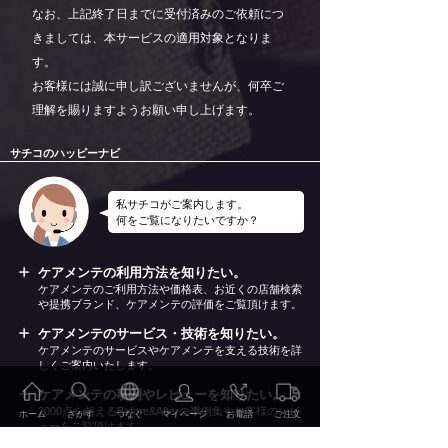
なお、上記終了日までに受付済みのご依頼につ
きましては、本サービスの適用対象となりま
す。
お客様には誠に申し訳ございませんが、何卒ご
理解を賜りますようお願い申し上げます。
サチコのハッピーナビ
私サチコがご案内します。
何をご覧になりたいですか？
ケアメンテの利用方法を知りたい。
ケアメンテのご利用方法や価格表、お近くの店舗検索
や提携ブランド、ケアメンテの評価をご覧頂けます。
ケアメンテのサービス・技術を知りたい。
ケアメンテのサービスやケアメンテを支える技術を詳
しくご案内いたします。
ケアメンテの事例やレビューを知りたい。
2000点を超えるBefore&Afterの事例集やお客様のレビ
ホーム
さがす
つなぐ
マイページ
お電話
ご注文
ューをご覧頂けます。