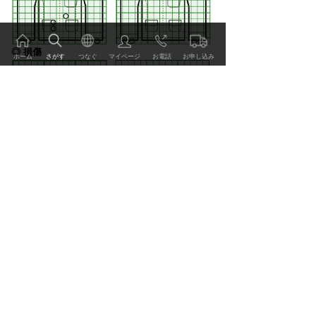
◎ 損傷
ホーム
さがす
つなぐ
マイページ
お電話
お申し込み
ご利用方法 価格表
：シミ
：キバミ
：変色
：脱色
：てかり
：すり切れ
：破れ
：穴
：キズ
：ほつれ
：カビ
：移染
サービス・技術
：糸引き（長）
：糸引き（短）
：毛足が無くなっている
：袖口、裾などの伸び
：その他
事例・レビュー
価格
特集・読みもの
ｱｸｱﾄﾞﾗｲ セーター・カーディガン
2,000
円
ﾘﾌﾟﾛﾝ シミ汚れ落し
2,100
円
会社情報・リクルート
ﾘﾌﾟﾛﾝ 黄ばみ取り
2,100
円