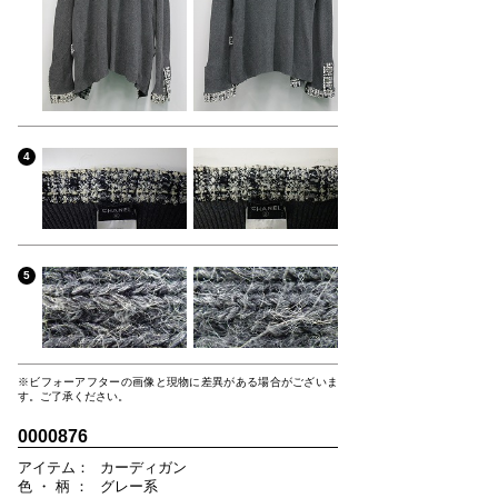
4
5
※ビフォーアフターの画像と現物に差異がある場合がございま
す。ご了承ください。
0000876
ア
イ
テ
ム
：
カーディガン
色
・
柄
：
グレー系