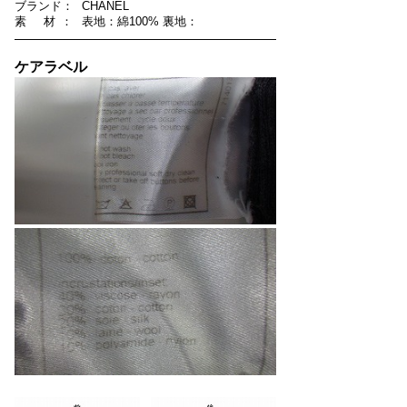
ブ
ラ
ン
ド
：
CHANEL
素
材
：
表地：綿100% 裏地：
ケアラベル