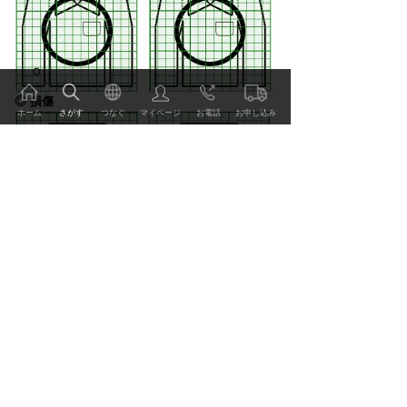
◎ 損傷
ホーム
さがす
つなぐ
マイページ
お電話
お申し込み
：シミ
：キバミ
：変色
：脱色
ご利用方法 価格表
：てかり
：すり切れ
：破れ
：穴
：キズ
：ほつれ
：カビ
：移染
サービス・技術
：糸引き（長）
：糸引き（短）
：毛足が無くなっている
：袖口、裾などの伸び
：その他
事例・レビュー
価格
特集・読みもの
ｱｸｱﾄﾞﾗｲ 上着
3,500
円