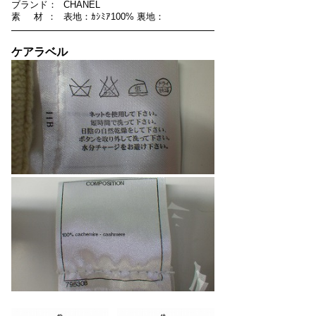
ブ
ラ
ン
ド
：
CHANEL
素
材
：
表地：ｶｼﾐｱ100% 裏地：
ケアラベル