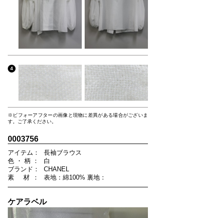
4
※ビフォーアフターの画像と現物に差異がある場合がございま
す。ご了承ください。
0003756
ア
イ
テ
ム
：
長袖ブラウス
色
・
柄
：
白
ブ
ラ
ン
ド
：
CHANEL
素
材
：
表地：綿100% 裏地：
ケアラベル