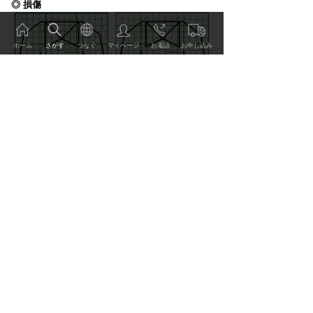
◎ 損傷
ホーム
さがす
つなぐ
マイページ
お電話
お申し込み
：シミ
：キバミ
：変色
：脱色
：てかり
：すり切れ
：破れ
：穴
：キズ
：ほつれ
：カビ
：移染
ご利用方法 価格表
：糸引き（長）
：糸引き（短）
：毛足が無くなっている
：袖口、裾などの伸び
：その他
サービス・技術
価格
事例・レビュー
ｱｸｱﾄﾞﾗｲ シャツ・ブラウス
2,500
円
ｱｸｱﾄﾞﾗｲ ｷﾞｬｻﾞｰ･ﾌﾘﾙ･ﾋﾟﾝﾀｯｸ他
1,000
円
特集・読みもの
ﾘﾌﾟﾛﾝ シミ汚れ落とし（2）
3,700
円
ﾘﾌﾟﾛﾝ 黄ばみ取り
3,000
円
会社情報・リクルート
ﾘﾌﾟﾛﾝ 色移りクリア（2）
3,100
円