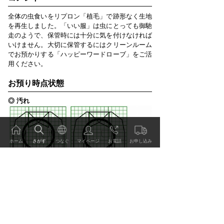
全体の虫食いをリプロン「植毛」で跡形なく生地
を再生しました。「いい服」は虫にとっても御馳
走のようで、保管時には十分に気を付けなければ
いけません。大切に保管するにはクリーンルーム
でお預かりする「ハッピーワードローブ」をご活
用ください。
お預り時点状態
◎ 汚れ
ホーム
さがす
つなぐ
マイページ
お電話
お申し込み
◎ 損傷
ご利用方法 価格表