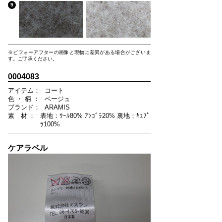
9
※ビフォーアフターの画像と現物に差異がある場合がございま
す。ご了承ください。
0004083
ア
イ
テ
ム
：
コート
色
・
柄
：
ベージュ
ブ
ラ
ン
ド
：
ARAMIS
素
材
：
表地：ｳｰﾙ80% ｱﾝｺﾞﾗ20% 裏地：ｷｭﾌﾟ
ﾗ100%
ケアラベル