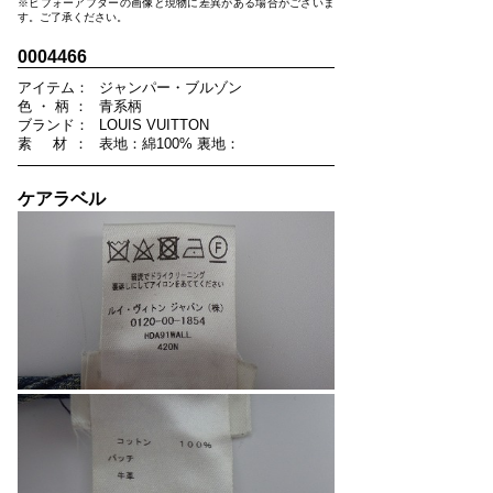
※ビフォーアフターの画像と現物に差異がある場合がございま
す。ご了承ください。
0004466
ア
イ
テ
ム
：
ジャンパー・ブルゾン
色
・
柄
：
青系柄
ブ
ラ
ン
ド
：
LOUIS VUITTON
素
材
：
表地：綿100% 裏地：
ケアラベル