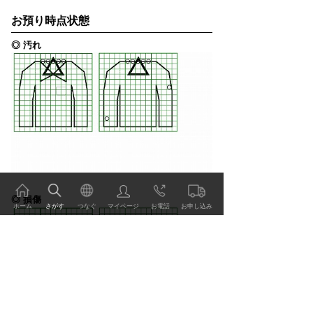
お預り時点状態
◎ 汚れ
◎ 損傷
ホーム
さがす
つなぐ
マイページ
お電話
お申し込み