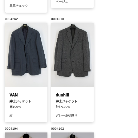
ベージュ
黒系チェック
0004262
0004218
VAN
dunhill
紳士ジャケット
紳士ジャケット
麻100%
ｶｼﾐｱ100%
紺
グレー系杉織り
0004194
0004192