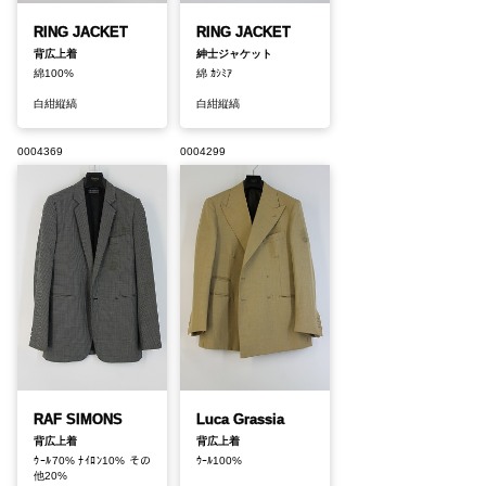
RING JACKET
RING JACKET
背広上着
紳士ジャケット
綿100%
綿 ｶｼﾐｱ
白紺縦縞
白紺縦縞
0004369
0004299
RAF SIMONS
Luca Grassia
背広上着
背広上着
ｳｰﾙ70% ﾅｲﾛﾝ10% その
ｳｰﾙ100%
他20%