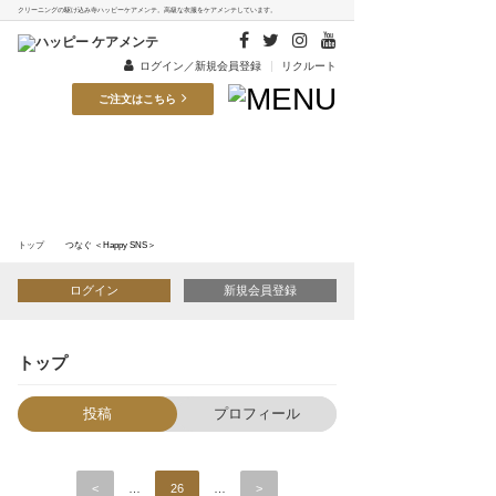
クリーニングの駆け込み寺ハッピーケアメンテ。高級な衣服をケアメンテしています。
ログイン
／新規会員登録
リクルート
ご注文はこちら
Happy SNS
つなぐ
トップ
つなぐ ＜Happy SNS＞
トップ
投稿
プロフィール
<
…
26
…
>