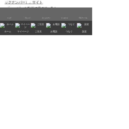
ックナンバー）」サイト
●
「ハッピーを動画で見るYouTube」
トップ
フレンド
コミュニティ
メッセージ
プロフィール
さがす
ホーム
マイページ
ご注文
お電話
つなぐ
設定
きづく
マイページ
ご注文
© 2026 Happy Co., Ltd. All Rights Reserved.