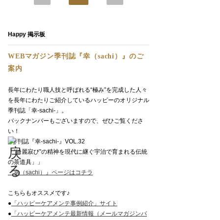
Happy 掲示板
WEBマガジン季刊誌『幸（sachi）』のご
案内
長年にわたり職人技と呼ばれる“極み”を完成した人々
を長年にわたりご紹介しているハッピーのオリジナル
季刊誌「幸-sachi-」。
バックナンバーもございますので、ぜひご覧くださ
い！
■季刊誌『幸-sachi-』VOL.32
「“綺麗寂び”の精神を現代に継ぐ宇治で育まれる伝統
の茶道具」」
『幸（sachi）』ページはコチラ
こちらもオススメです♪
●
「ハッピーケアメンテ事例紹介」サイト
●
「ハッピーケアメンテ最新情報（メールマガジンバ