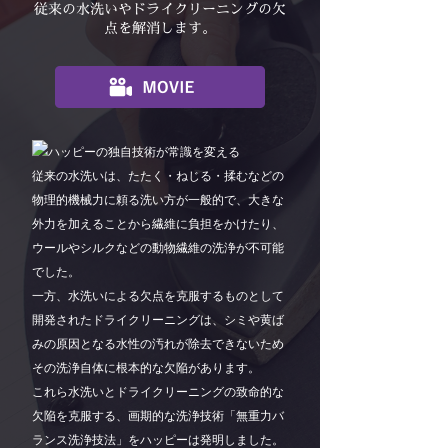
従来の水洗いやドライクリーニングの欠
点を解消します。
従来の水洗いは、たたく・ねじる・揉むなどの
物理的機械力に頼る洗い方が一般的で、大きな
外力を加えることから繊維に負担をかけたり、
ウールやシルクなどの動物繊維の洗浄が不可能
でした。
一方、水洗いによる欠点を克服するものとして
開発されたドライクリーニングは、シミや黄ば
みの原因となる水性の汚れが除去できないため
その洗浄自体に根本的な欠陥があります。
これら水洗いとドライクリーニングの致命的な
欠陥を克服する、画期的な洗浄技術「無重力バ
ランス洗浄技法」をハッピーは発明しました。