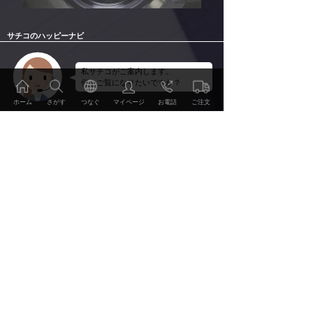
サチコのハッピーナビ
私サチコがご案内します。
何をご覧になりたいですか？
ホーム
さがす
つなぐ
マイページ
お電話
ご注文
ケアメンテの利用方法を知りたい。
ケアメンテのご利用方法や価格表、お近くの店舗検索
や提携ブランド、ケアメンテの評価をご覧頂けます。
ケアメンテのサービス・技術を知りたい。
ケアメンテのサービスやケアメンテを支える技術を詳
ご注文・お申込み
しくご案内いたします。
ケアメンテの事例やレビューを知りたい。
ご利用方法 価格表
2000点を超えるBefore&Afterの事例集やお客様のレビ
ューをご覧頂けます。
特集・読み物を見たい。
サービス・技術
おしゃれの雑学、こだわりのディテールやWEBマガ
ジン幸（Sachi）他をお楽しみ頂けます。
事例・レビュー
会社情報・リクルート情報を知りたい。
当社の会社概要やリクルート情報、環境への取り組み
などをご案内いたします。
特集・読みもの