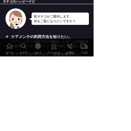
サチコのハッピーナビ
私サチコがご案内します。
何をご覧になりたいですか？
ケアメンテの利用方法を知りたい。
ケアメンテのご利用方法や価格表、お近くの店舗検索
や提携ブランド、ケアメンテの評価をご覧頂けます。
ホーム
さがす
つなぐ
マイページ
お電話
ご注文
ケアメンテのサービス・技術を知りたい。
ケアメンテのサービスやケアメンテを支える技術を詳
しくご案内いたします。
ケアメンテの事例やレビューを知りたい。
2000点を超えるBefore&Afterの事例集やお客様のレビ
ューをご覧頂けます。
ご注文・お申込み
特集・読み物を見たい。
おしゃれの雑学、こだわりのディテールやWEBマガ
ジン幸（Sachi）他をお楽しみ頂けます。
ご利用方法 価格表
会社情報・リクルート情報を知りたい。
当社の会社概要やリクルート情報、環境への取り組み
サービス・技術
などをご案内いたします。
事例・レビュー