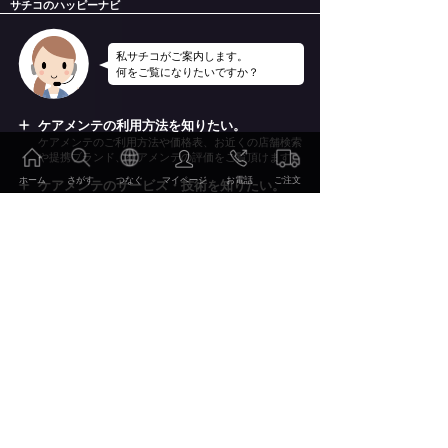
サチコのハッピーナビ
私サチコがご案内します。
何をご覧になりたいですか？
ケアメンテの利用方法を知りたい。
ケアメンテのご利用方法や価格表、お近くの店舗検索
や提携ブランド、ケアメンテの評価をご覧頂けます。
ホーム
さがす
つなぐ
マイページ
お電話
ご注文
ケアメンテのサービス・技術を知りたい。
ケアメンテのサービスやケアメンテを支える技術を詳
しくご案内いたします。
ケアメンテの事例やレビューを知りたい。
2000点を超えるBefore&Afterの事例集やお客様のレビ
ューをご覧頂けます。
ご注文・お申込み
特集・読み物を見たい。
おしゃれの雑学、こだわりのディテールやWEBマガ
ジン幸（Sachi）他をお楽しみ頂けます。
ご利用方法 価格表
会社情報・リクルート情報を知りたい。
当社の会社概要やリクルート情報、環境への取り組み
サービス・技術
などをご案内いたします。
事例・レビュー