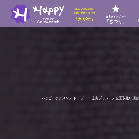
Before&After検索
概算お見積り事例集
お客さまレビュー
「さがす」
「きづく」
ハッピーケアメンテ トップ
提携ブランド／全国取扱い店