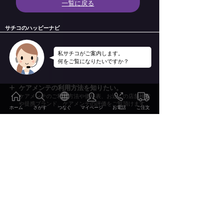
一覧に戻る
サチコのハッピーナビ
私サチコがご案内します。
何をご覧になりたいですか？
ケアメンテの利用方法を知りたい。
ケアメンテのご利用方法や価格表、お近くの店舗検索
や提携ブランド、ケアメンテの評価をご覧頂けます。
ホーム
さがす
つなぐ
マイページ
お電話
ご注文
ケアメンテのサービス・技術を知りたい。
ケアメンテのサービスやケアメンテを支える技術を詳
しくご案内いたします。
ケアメンテの事例やレビューを知りたい。
2000点を超えるBefore&Afterの事例集やお客様のレビ
ご注文・お申込み
ューをご覧頂けます。
特集・読み物を見たい。
おしゃれの雑学、こだわりのディテールやWEBマガ
ご利用方法 価格表
ジン幸（Sachi）他をお楽しみ頂けます。
会社情報・リクルート情報を知りたい。
サービス・技術
当社の会社概要やリクルート情報、環境への取り組み