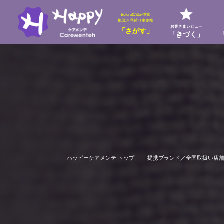
Before&After検索
概算お見積り事例集
お客さまレビュー
「さがす」
「きづく」
ハッピーケアメンテ トップ
提携ブランド／全国取扱い店