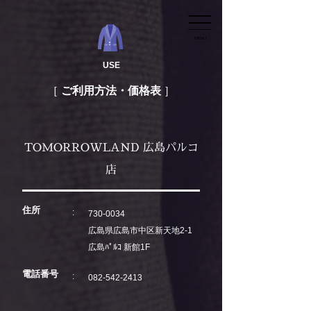
MENU
USE
ご利用方法・価格表
TOMORROWLAND 広島パルコ
店
住所
730-0034
広島県広島市中区新天地2-1
広島ﾊﾟﾙｺ 新館1F
電話番号
082-542-2413