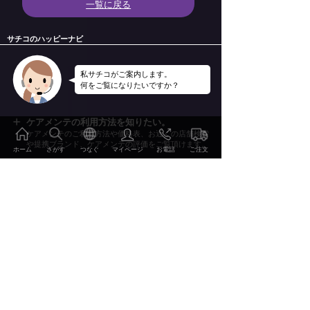
一覧に戻る
サチコのハッピーナビ
私サチコがご案内します。
何をご覧になりたいですか？
ケアメンテの利用方法を知りたい。
ケアメンテのご利用方法や価格表、お近くの店舗検索
や提携ブランド、ケアメンテの評価をご覧頂けます。
ホーム
さがす
つなぐ
マイページ
お電話
ご注文
ケアメンテのサービス・技術を知りたい。
ケアメンテのサービスやケアメンテを支える技術を詳
しくご案内いたします。
ケアメンテの事例やレビューを知りたい。
2000点を超えるBefore&Afterの事例集やお客様のレビ
ご注文・お申込み
ューをご覧頂けます。
特集・読み物を見たい。
おしゃれの雑学、こだわりのディテールやWEBマガ
ご利用方法 価格表
ジン幸（Sachi）他をお楽しみ頂けます。
会社情報・リクルート情報を知りたい。
サービス・技術
当社の会社概要やリクルート情報、環境への取り組み