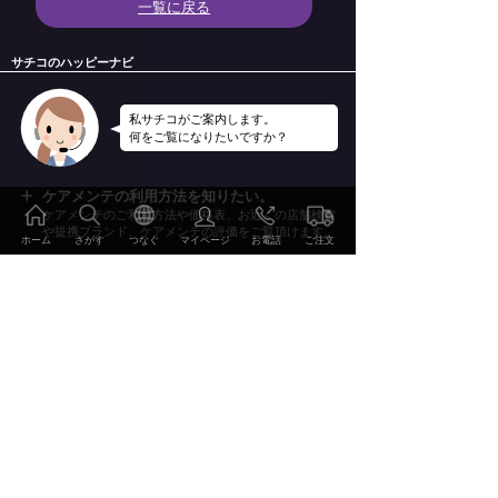
一覧に戻る
サチコのハッピーナビ
私サチコがご案内します。
何をご覧になりたいですか？
ケアメンテの利用方法を知りたい。
ケアメンテのご利用方法や価格表、お近くの店舗検索
や提携ブランド、ケアメンテの評価をご覧頂けます。
ホーム
さがす
つなぐ
マイページ
お電話
ご注文
ケアメンテのサービス・技術を知りたい。
ケアメンテのサービスやケアメンテを支える技術を詳
しくご案内いたします。
ケアメンテの事例やレビューを知りたい。
2000点を超えるBefore&Afterの事例集やお客様のレビ
ご注文・お申込み
ューをご覧頂けます。
特集・読み物を見たい。
おしゃれの雑学、こだわりのディテールやWEBマガ
ご利用方法 価格表
ジン幸（Sachi）他をお楽しみ頂けます。
会社情報・リクルート情報を知りたい。
サービス・技術
当社の会社概要やリクルート情報、環境への取り組み