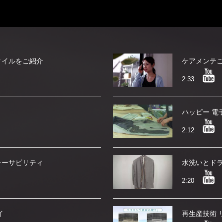
タイルをご紹介
2:33
ハッピー 電
2:12
レーサビリティ
水洗いとド
2:20
イ
再生産技術 