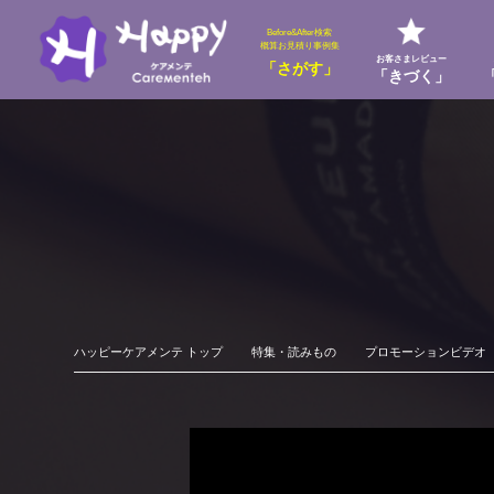
Before&After検索
概算お見積り事例集
お客さまレビュー
「さがす」
「きづく」
ハッピーケアメンテ トップ
特集・読みもの
プロモーションビデオ