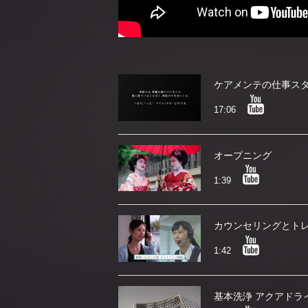
ケアメンテの仕事ス
17:06
オープニング
1:39
カウンセリングとト
1:42
基本洗浄 アクアドラ