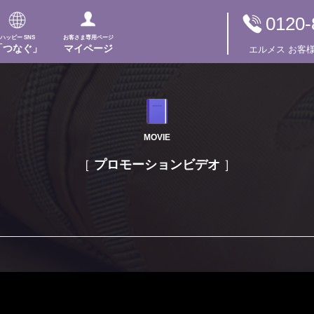
0120-
ハッピー SNS
お客さま専用ページ
「つなぐ」
マイページ
エルメス
お客
MOVIE
プロモーションビデオ