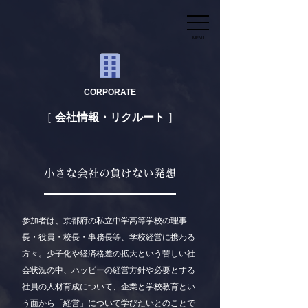
MENU
CORPORATE
会社情報・リクルート
小さな会社の負けない発想
参加者は、京都府の私立中学高等学校の理事
長・役員・校長・事務長等、学校経営に携わる
方々。少子化や経済格差の拡大という苦しい社
会状況の中、ハッピーの経営方針や必要とする
社員の人材育成について、企業と学校教育とい
う面から「経営」について学びたいとのことで