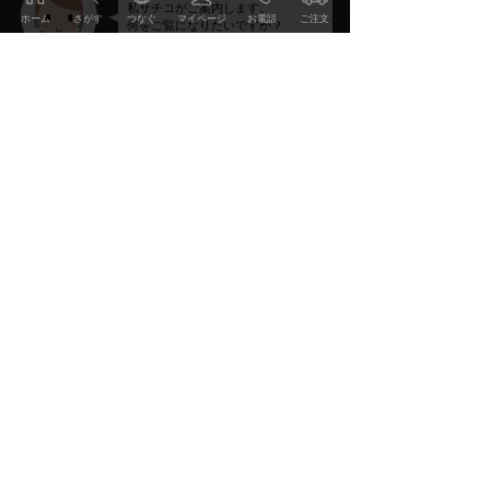
私サチコがご案内します。
ホーム
さがす
つなぐ
マイページ
お電話
ご注文
何をご覧になりたいですか？
ケアメンテの利用方法を知りたい。
ケアメンテのご利用方法や価格表、お近くの店舗検索
や提携ブランド、ケアメンテの評価をご覧頂けます。
ご注文・お申込み
ケアメンテのサービス・技術を知りたい。
ケアメンテのサービスやケアメンテを支える技術を詳
しくご案内いたします。
ご利用方法 価格表
ケアメンテの事例やレビューを知りたい。
2000点を超えるBefore&Afterの事例集やお客様のレビ
サービス・技術
ューをご覧頂けます。
特集・読み物を見たい。
事例・レビュー
おしゃれの雑学、こだわりのディテールやWEBマガ
ジン幸（Sachi）他をお楽しみ頂けます。
会社情報・リクルート情報を知りたい。
特集・読みもの
当社の会社概要やリクルート情報、環境への取り組み
などをご案内いたします。
会社情報・地球環境への取り組み