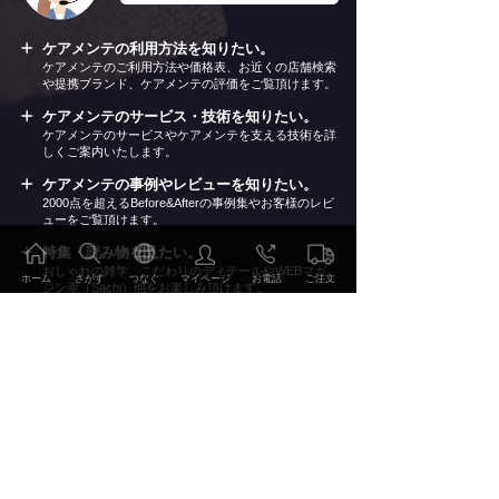
ケアメンテの利用方法を知りたい。
ケアメンテのご利用方法や価格表、お近くの店舗検索
や提携ブランド、ケアメンテの評価をご覧頂けます。
ケアメンテのサービス・技術を知りたい。
ケアメンテのサービスやケアメンテを支える技術を詳
しくご案内いたします。
ケアメンテの事例やレビューを知りたい。
2000点を超えるBefore&Afterの事例集やお客様のレビ
ューをご覧頂けます。
特集・読み物を見たい。
おしゃれの雑学、こだわりのディテールやWEBマガ
ホーム
さがす
つなぐ
マイページ
お電話
ご注文
ジン幸（Sachi）他をお楽しみ頂けます。
会社情報・リクルート情報を知りたい。
当社の会社概要やリクルート情報、環境への取り組み
などをご案内いたします。
ご注文・お申込み
ご利用方法 価格表