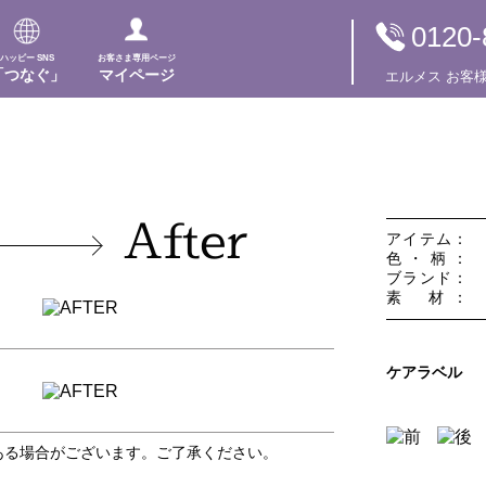
0120-
ハッピー SNS
お客さま専用ページ
「つなぐ」
マイページ
エルメス
お客
After
ア
イ
テ
ム
：
色
・
柄
：
ブ
ラ
ン
ド
：
素
材
：
ケアラベル
ある場合がございます。ご了承ください。