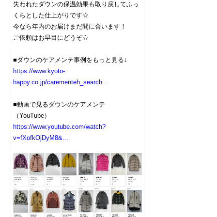
失われたダウンの保温効果も取り戻してふっ
くらとした仕上がりです☆
今なら年内のお届けまだ間に合います！
ご依頼はお早目にどうぞ☆
■ダウンのケアメンテ事例をもっと見る↓
https://www.kyoto-
happy.co.jp/carementeh_search...
■動画で見るダウンのケアメンテ
（YouTube）
https://www.youtube.com/watch?
v=fXofkOjDyM8&...