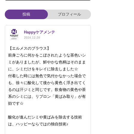
投稿
プロフィール
Happyケアメンテ
2024.12.28
【エルメスのブラウス】
前身ごろに何かをこぼされたような茶色いシ
ミがありましたが、鮮やかな色柄はそのまま
に、シミだけをキレイに除去しました☆
付着した時には無色で気付かなかった場合で
も、徐々に酸化して後から黄色く浮き出てく
るのは汗ジミと同じです。飲食物の黄色や茶
系のシミには、リプロン「黄ばみ取り」が有
効です☆
酸化が進んだシミや黄ばみを除去する技術
は、ハッピーならではの独自技術♪