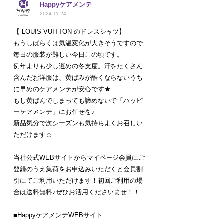
Happyケアメンテ
2024.11.24
【 LOUIS VUITTON のドレスシャツ】
もうしばらくは気温変化が大きそうですので
毎日の服装が難しい今日この頃です。
例年よりも少し遅めの冬支度。汗をたくさん
含んだお洋服は、黄ばみが酷くならないうち
に早めのケアメンテが安心です★
もし黄ばんでしまっても諦めないで「ハッピ
ーケアメンテ」にお任せを♪
新品気分で次シーズンも気持ちよくお召しい
ただけます☆
当社公式WEBサイトからマイページ会員にご
登録のうえ集荷をお申込みいただくと会員割
引にてご利用いただけます！初回ご利用の場
合は送料無料♪ぜひお活用くださいませ！！
■HappyケアメンテWEBサイト