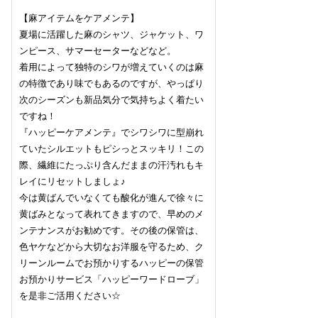
【麻アイテムをケアメンテ】
夏場に活躍した麻のシャツ、ジャケット、ワ
ンピース、サマーセーターなどなど。
着用によって独特のシワが増えていくのは麻
の特徴であり味でもあるのですが、やっぱり
次のシーズンも新品気分で気持ちよく着たい
ですね！
『ハッピーケアメンテ』でシワシワに型崩れ
ていたシルエットもピシっとスッキリ！この
際、繊維にたっぷり含んだままの汗汚れもキ
レイにリセットしましょ♪
今は黄ばんでいなくても酸化が進んで徐々に
黄ばみとなって表れてきますので、早めのメ
ンテナンスがお勧めです。その後の保管は、
色ヤケなどから大切なお洋服を守るため、ク
リーンルームでお預かりするハッピーの保管
お預かりサービス「ハッピーワードローブ」
を是非ご活用ください☆