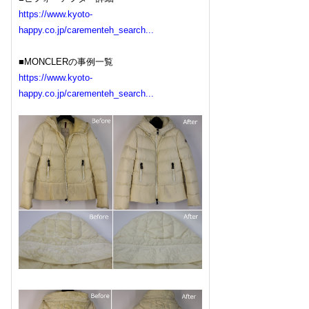
https://www.kyoto-
happy.co.jp/carementeh_search...
■MONCLERの事例一覧
https://www.kyoto-
happy.co.jp/carementeh_search...