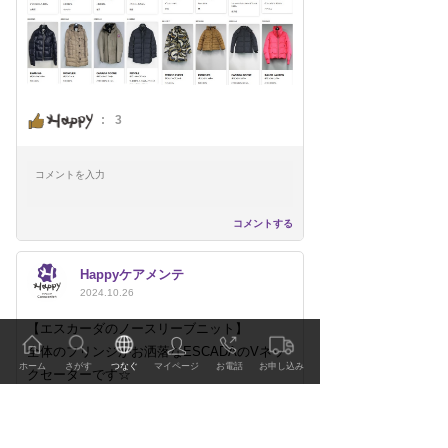
:
3
コメントする
Happyケアメンテ
2024.10.26
【エスカーダのノースリーブニット】
全体のフリンジがお洒落なESCADAのVネッ
ホーム
さがす
つなぐ
マイページ
お電話
お申し込み
クセーターです☆
夏場に活躍したサマーセーターは汗をたっぷ
り含んでいます。
残念ながらドライクリーニングでは汗の成分