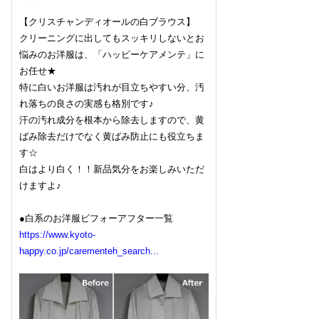
【クリスチャンディオールの白ブラウス】
クリーニングに出してもスッキリしないとお
悩みのお洋服は、「ハッピーケアメンテ」に
お任せ★
特に白いお洋服は汚れが目立ちやすい分、汚
れ落ちの良さの実感も格別です♪
汗の汚れ成分を根本から除去しますので、黄
ばみ除去だけでなく黄ばみ防止にも役立ちま
す☆
白はより白く！！新品気分をお楽しみいただ
けますよ♪
●白系のお洋服ビフォーアフター一覧
https://www.kyoto-
happy.co.jp/carementeh_search...