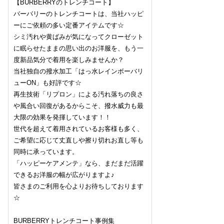
【BURBERRYのトレンチコート】
バーバリーのトレンチコートは、当社ハッピ
ーにご依頼の多い定番アイテムです☆
シミ汚れや黄ばみが気になってクローゼット
に眠らせたままの思い出のお洋服を、もう一
度新品気分で着用を楽しみませんか？
当社独自の撥水加工「はっ水レインボーバリ
ューON」も好評です☆
再生技術「リプロン」による汚れ落ちの良さ
や風合い回復があるからこそ、撥水威力も最
大限の効果を発揮しています！！
世代を超えて着用されているお客様も多く、
ご希望に応じて丈直しや擦り切れお直し等も
同時に承っています。
「ハッピーケアメンテ」なら、まだまだ活躍
できるお洋服の幅が広がりますよ♪
皆さまのご利用を心よりお待ちしております
☆
BURBERRYトレンチコート事例集