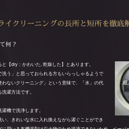
ライクリーニングの長所と
短所を徹底
て何？
と【dry：かわいた, 乾燥した】とあります。
で洗う」と思っておられる方もいらっしゃるようで
使わないクリーニング」という意味で、「水」の代
る洗濯方法です。
洗濯機で洗浄します。
洗い、きれいな水に入れ換えながら濯ぐことができ
グに用いる有機溶剤は引火物のため排液できないため、ペーパ