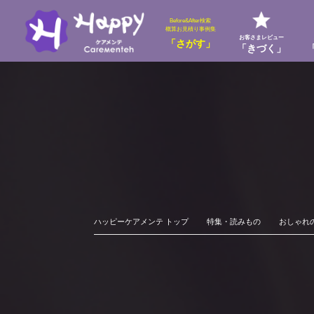
Before&After検索
概算お見積り事例集
お客さまレビュー
「さがす」
「きづく」
ハッピーケアメンテ トップ
特集・読みもの
おしゃれ