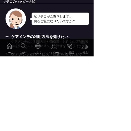
サチコのハッピーナビ
私サチコがご案内します。
何をご覧になりたいですか？
ケアメンテの利用方法を知りたい。
ケアメンテのご利用方法や価格表、お近くの店舗検索
や提携ブランド、ケアメンテの評価をご覧頂けます。
ホーム
さがす
つなぐ
マイページ
お電話
ご注文
ケアメンテのサービス・技術を知りたい。
ケアメンテのサービスやケアメンテを支える技術を詳
しくご案内いたします。
ケアメンテの事例やレビューを知りたい。
2000点を超えるBefore&Afterの事例集やお客様のレビ
ューをご覧頂けます。
ご注文・お申込み
特集・読み物を見たい。
おしゃれの雑学、こだわりのディテールやWEBマガ
ジン幸（Sachi）他をお楽しみ頂けます。
ご利用方法 価格表
会社情報・リクルート情報を知りたい。
当社の会社概要やリクルート情報、環境への取り組み
サービス・技術
などをご案内いたします。
事例・レビュー