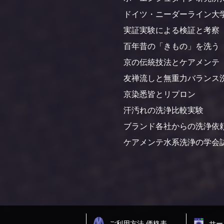
ドイツ・ニーダーライン大
実証実験による検証と考察（
百年昔の「きもの」を洗う
京の伝統技法とケアメンテ
友禅流しと無重力バランス
京染悉皆とリプロン
汗汚れの洗浄比較実験
ブランド各社からの洗浄依
ケアメンテ水系洗浄の学会
ご利用方法 価格表
サー