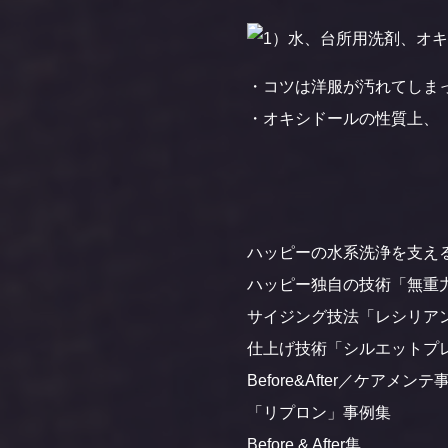
・コツは洋服が汚れてしま
・オキシドールの性質上、
ハッピーの水系洗浄を支え
ハッピー独自の技術「無重
サイジング技法「レシリア
仕上げ技術「シルエットプ
Before&After／ケアメン
「リプロン」事例集
Before & After集