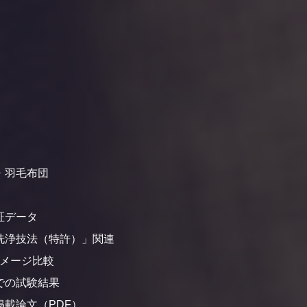
・羽毛布団
証データ
洗浄技法（特許）」関連
ダメージ比較
での試験結果
載論文（PDF）