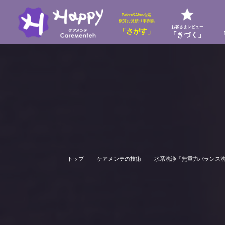
Before&After検索
概算お見積り事例集
お客さまレビュー
「さがす」
「きづく」
トップ
ケアメンテの技術
水系洗浄「無重力バランス