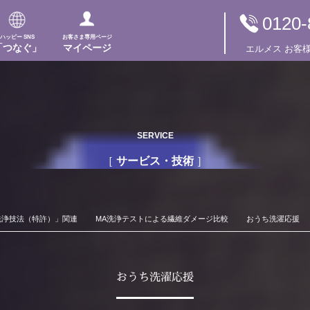
0120-
ハッピー SNS
お客さま専用ページ
「つなぐ」
マイページ
エルメス
お客
SERVICE
サービス・技術
洗浄技法（特許）」関連
MA洗浄テストによる繊維ダメージ比較
おうち洗濯応援
おうち洗濯応援