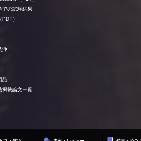
学での試験結果
PDF）
洗浄
頼品
誌掲載論文一覧
ビス・技術
事例・レビュー
特集・読み